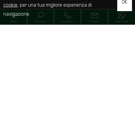
OK
cookie
, per una tua migliore esperienza di
navigazione.
MENU
RICERCA
CHIAMACI
SCRIVICI
WHATSAPP
Codice
Home
Contratto
Chi siamo
Qualsiasi
Vendita
Affitto
In vendita
Comune
In affitto
Servizi
Contatti
Zona