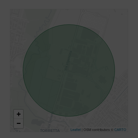
+
−
Leaflet
| OSM contributors ©
CARTO