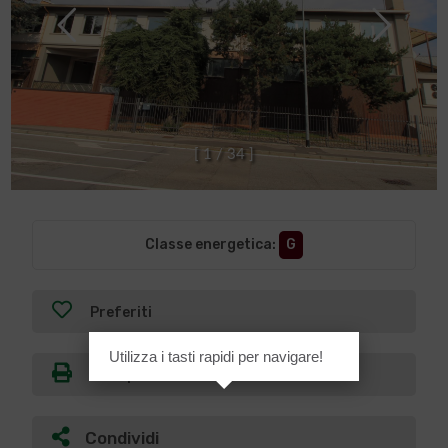
[
1
/
3
4
]
Classe energetica
:
G
Preferiti
Utilizza i tasti rapidi per navigare!
Stampa
Condividi