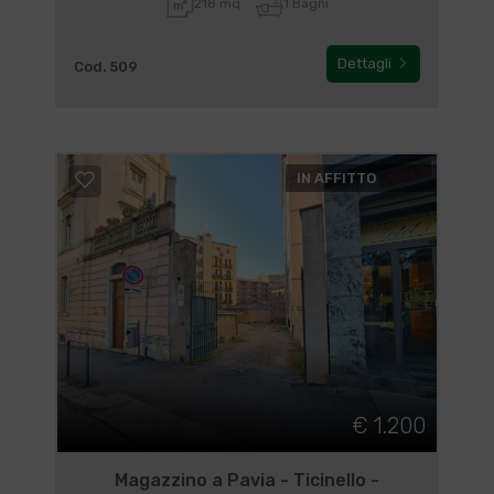
218 mq
1 Bagni
Dettagli
Cod. 509
IN AFFITTO
€ 1.200
Magazzino a Pavia - Ticinello -