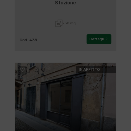
Stazione
230 mq
Dettagli
Cod. 438
IN AFFITTO