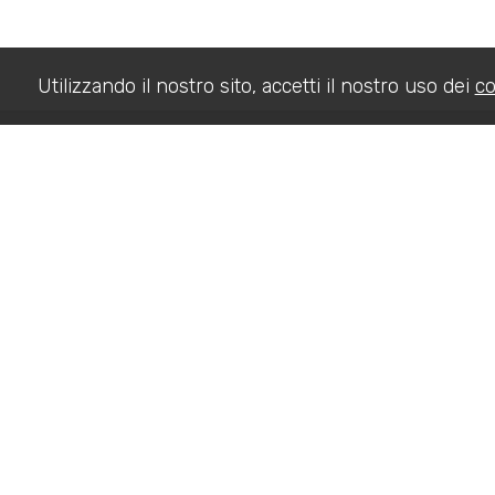
Utilizzando il nostro sito, accetti il nostro uso dei
co
Studio Impresa Pavia
Via Filippo Turati 8 - 27051 - Fraz. Tre Re, Cava Manara (PV
Copyright © 2026 - Powered by
Gestim