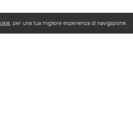
okie
, per una tua migliore esperienza di navigazione.
Home
In vendita
Servizi
) - P.IVA 02736810181
Sitemap