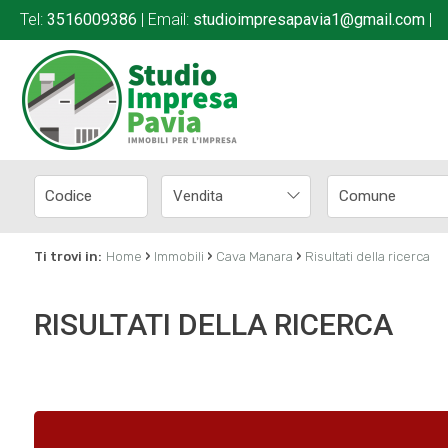
Tel:
3516009386
| Email:
studioimpresapavia1@gmail.com
|
Vendita
›
›
›
Ti trovi in:
Home
Immobili
Cava Manara
Risultati della ricerca
RISULTATI DELLA RICERCA