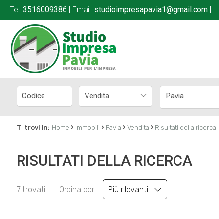
Tel:
3516009386
| Email:
studioimpresapavia1@gmail.com
|
Vendita
Pavia
›
›
›
›
Ti trovi in:
Home
Immobili
Pavia
Vendita
Risultati della ricerca
RISULTATI DELLA RICERCA
7 trovati!
Ordina per:
Più rilevanti