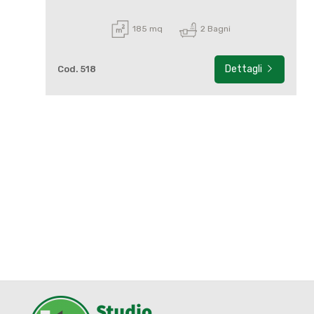
185 mq
2 Bagni
Dettagli
Cod. 518