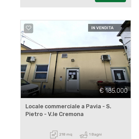
IN VENDITA
€ 185.000
Locale commerciale a Pavia - S.
Pietro - V.le Cremona
218 mq
1 Bagni