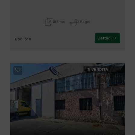
185 mq
2 Bagni
Dettagli
Cod. 518
IN VENDITA