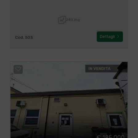
240 mq
Dettagli
Cod. 503
IN VENDITA
€ 185.000