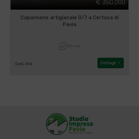
€ 350.000
Capannone artigianale D/7 a Certosa di
Pavia
720 mq
Dettagli
Cod. 516