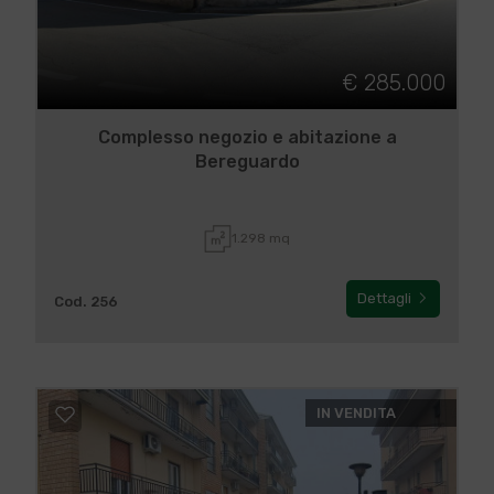
€ 285.000
Complesso negozio e abitazione a
Bereguardo
1.298 mq
Dettagli
Cod. 256
IN VENDITA