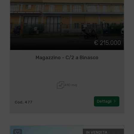
€ 215.000
Magazzino - C/2 a Binasco
410 mq
Dettagli
Cod. 477
IN VENDITA