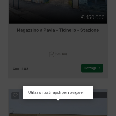
€ 150.000
Magazzino a Pavia - Ticinello - Stazione
230 mq
Dettagli
Cod. 408
Utilizza i tasti rapidi per navigare!
IN VENDITA